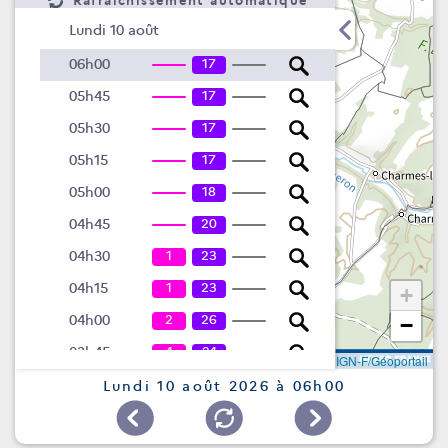
Rafraîchissement automatique
Lundi 10 août
17
06h00
17
05h45
17
05h30
17
05h15
18
05h00
20
04h45
1
23
04h30
1
23
04h15
+
2
26
04h00
−
4
24
03h45
Leaflet
|
©
IGN-F/Géoportail
8
23
03h30
Lundi 10 août 2026 à 06h00
11
23
03h15
15
18