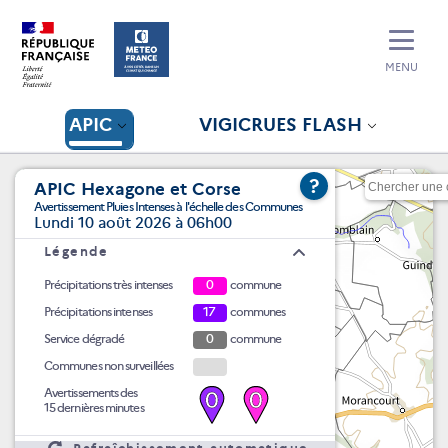
MENU
APIC
VIGICRUES FLASH
?
APIC Hexagone et Corse
Avertissement Pluies Intenses à l'échelle des Communes
Lundi 10 août 2026 à 06h00
Légende
Précipitations très intenses
0
commune
Précipitations intenses
17
communes
Service dégradé
0
commune
Communes non surveillées
Avertissements des
0
0
15 dernières minutes