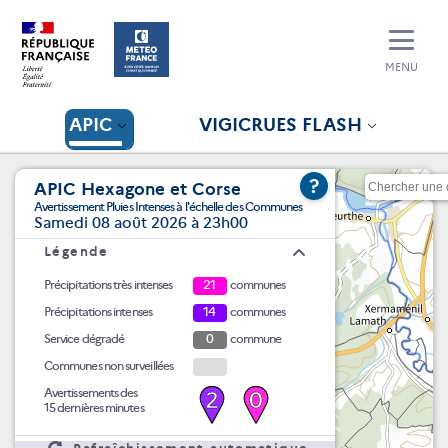
MENU
APIC
VIGICRUES FLASH
?
APIC Hexagone et Corse
Avertissement Pluies Intenses à l'échelle des Communes
Samedi 08 août 2026 à 23h00
Légende
Précipitations très intenses
21
communes
Précipitations intenses
14
communes
Service dégradé
0
commune
Communes non surveillées
Avertissements des
2
0
15 dernières minutes