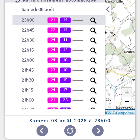
Rafraîchissement automatique
Samedi 08 août
21
14
23h00
22
14
22h45
24
11
22h30
24
12
22h15
24
10
22h00
23
10
21h45
24
15
21h30
24
17
21h15
+
21
23
21h00
−
17
25
20h45
Leaflet
|
©
IGN-F/Géoportail
17
25
20h30
Samedi 08 août 2026 à 23h00
19
23
20h15
19
26