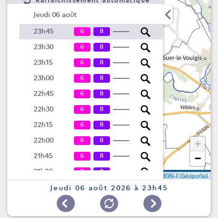
Rafraîchissement automatique
Jeudi 06 août
6
8
23h45
6
8
23h30
6
8
23h15
6
8
23h00
6
8
22h45
6
8
22h30
6
8
22h15
6
8
22h00
+
6
8
21h45
−
6
8
21h30
Leaflet
|
©
IGN-F/Géoportail
6
8
21h15
Jeudi 06 août 2026 à 23h45
6
8
21h00
6
8