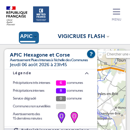
MENU
APIC
VIGICRUES FLASH
?
APIC Hexagone et Corse
Avertissement Pluies Intenses à l'échelle des Communes
Jeudi 06 août 2026 à 23h45
Légende
Précipitations très intenses
6
communes
Précipitations intenses
8
communes
Service dégradé
0
commune
Communes non surveillées
Avertissements des
0
0
15 dernières minutes