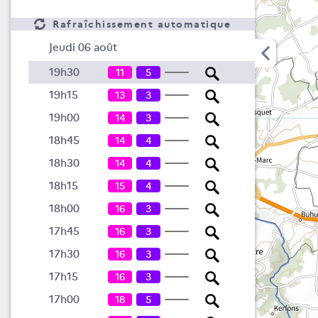
Rafraîchissement automatique
Jeudi 06 août
19h30
11
5
19h15
13
3
19h00
14
3
18h45
14
4
18h30
14
4
18h15
15
4
18h00
16
3
17h45
16
3
17h30
16
3
17h15
16
3
17h00
18
5