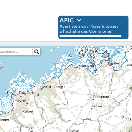
APIC
Avertissement Pluies Intenses
à l'échelle des Communes