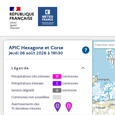
APIC Hexagone et Corse
?
Jeudi 06 août 2026 à 19h30
Légende
Précipitations très intenses
11
communes
Précipitations intenses
5
communes
Service dégradé
0
commune
Communes non surveillées
Avertissements des
0
0
15 dernières minutes