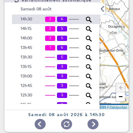
Rafraîchissement automatique
Samedi 08 août
2
6
14h30
2
5
14h15
2
5
14h00
1
6
13h45
5
13h30
3
13h15
3
13h00
3
12h45
+
3
12h30
−
3
12h15
Leaflet
|
©
IGN-F/Géoportail
3
12h00
Samedi 08 août 2026 à 14h30
3
11h45
3