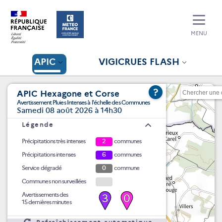
MENU
APIC
VIGICRUES FLASH
?
APIC Hexagone et Corse
Avertissement Pluies Intenses à l'échelle des Communes
Samedi 08 août 2026 à 14h30
Légende
Précipitations très intenses
2
communes
Précipitations intenses
6
communes
Service dégradé
0
commune
Communes non surveillées
Avertissements des
3
0
15 dernières minutes