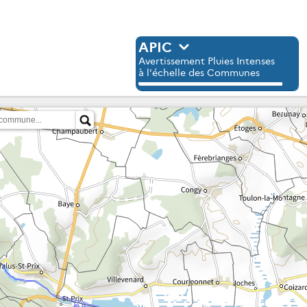
APIC
Avertissement Pluies Intenses
à l'échelle des Communes