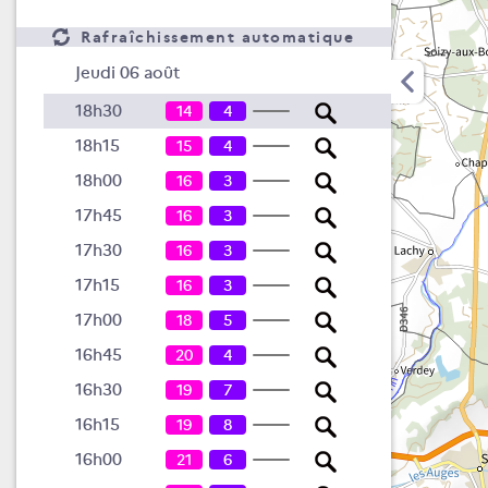
Rafraîchissement automatique
Jeudi 06 août
18h30
14
4
18h15
15
4
18h00
16
3
17h45
16
3
17h30
16
3
17h15
16
3
17h00
18
5
16h45
20
4
16h30
19
7
16h15
19
8
16h00
21
6