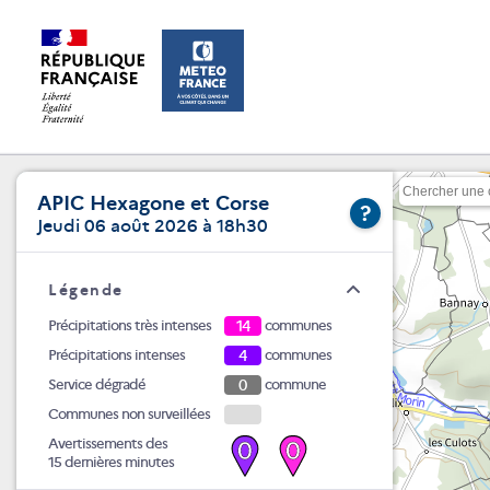
APIC Hexagone et Corse
?
Jeudi 06 août 2026 à 18h30
Légende
Précipitations très intenses
14
communes
Précipitations intenses
4
communes
Service dégradé
0
commune
Communes non surveillées
Avertissements des
0
0
15 dernières minutes