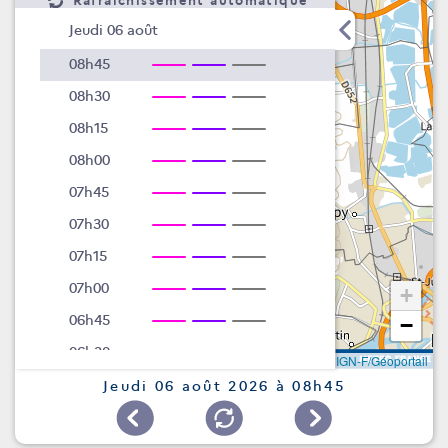
Rafraîchissement automatique
Jeudi 06 août
08h45
08h30
08h15
08h00
07h45
07h30
07h15
07h00
+
06h45
−
06h30
Leaflet
|
©
IGN-F/Géoportail
06h15
Jeudi 06 août 2026 à 08h45
06h00