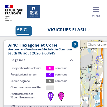
MENU
APIC
VIGICRUES FLASH
?
APIC Hexagone et Corse
Avertissement Pluies Intenses à l'échelle des Communes
Jeudi 06 août 2026 à 08h45
Légende
Précipitations très intenses
0
commune
Précipitations intenses
0
commune
Service dégradé
0
commune
Communes non surveillées
Avertissements des
0
0
15 dernières minutes