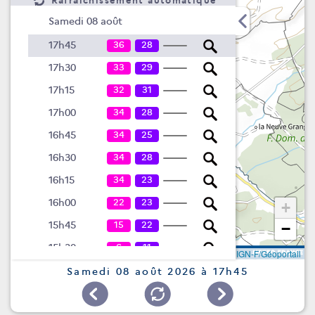
Rafraîchissement automatique
Samedi 08 août
36
28
17h45
33
29
17h30
32
31
17h15
34
28
17h00
34
25
16h45
34
28
16h30
34
23
16h15
22
23
16h00
+
15
22
15h45
−
6
11
15h30
Leaflet
|
©
IGN-F/Géoportail
6
9
15h15
Samedi 08 août 2026 à 17h45
2
12
15h00
3
7