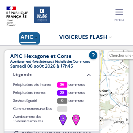
MENU
APIC
VIGICRUES FLASH
?
APIC Hexagone et Corse
Avertissement Pluies Intenses à l'échelle des Communes
Samedi 08 août 2026 à 17h45
Légende
Précipitations très intenses
36
communes
Précipitations intenses
28
communes
Service dégradé
0
commune
Communes non surveillées
Avertissements des
3
5
15 dernières minutes