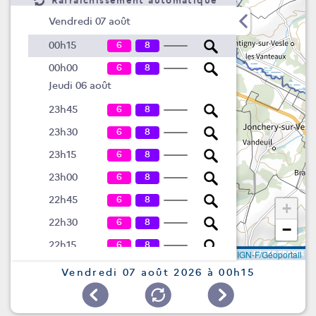
Rafraîchissement automatique
Vendredi 07 août
6
8
00h15
6
8
00h00
Jeudi 06 août
6
8
23h45
6
8
23h30
6
8
23h15
6
8
23h00
6
8
22h45
+
6
8
22h30
−
6
8
22h15
Leaflet
|
©
IGN-F/Géoportail
6
8
22h00
Vendredi 07 août 2026 à 00h15
6
8
21h45
6
8
21h30