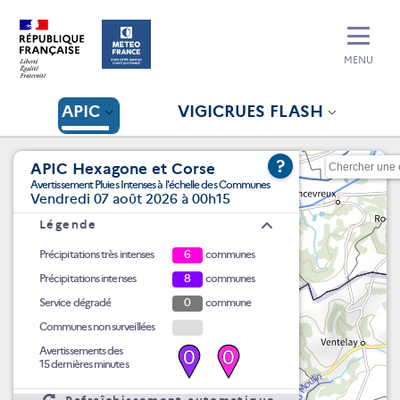
MENU
APIC
VIGICRUES FLASH
?
APIC Hexagone et Corse
Avertissement Pluies Intenses à l'échelle des Communes
Vendredi 07 août 2026 à 00h15
Légende
Précipitations très intenses
6
communes
Précipitations intenses
8
communes
Service dégradé
0
commune
Communes non surveillées
Avertissements des
0
0
15 dernières minutes