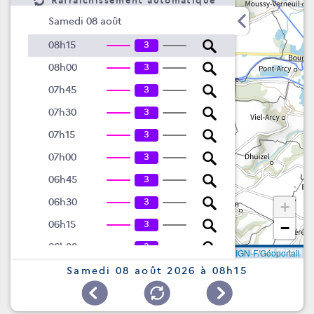
Rafraîchissement automatique
Samedi 08 août
3
08h15
3
08h00
3
07h45
3
07h30
3
07h15
3
07h00
3
06h45
3
06h30
+
3
06h15
−
3
06h00
Leaflet
|
©
IGN-F/Géoportail
3
05h45
Samedi 08 août 2026 à 08h15
3
05h30
3