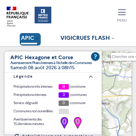
MENU
APIC
VIGICRUES FLASH
?
APIC Hexagone et Corse
Avertissement Pluies Intenses à l'échelle des Communes
Samedi 08 août 2026 à 08h15
Légende
Précipitations très intenses
0
commune
Précipitations intenses
3
communes
Service dégradé
0
commune
Communes non surveillées
Avertissements des
0
0
15 dernières minutes