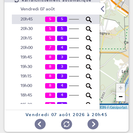
Rafraîchissement automatique
Vendredi 07 août
5
5
20h45
5
5
20h30
5
6
20h15
7
4
20h00
8
3
19h45
8
3
19h30
8
3
19h15
8
4
19h00
+
8
4
18h45
−
8
3
18h30
Leaflet
|
©
IGN-F/Géoportail
8
3
18h15
Vendredi 07 août 2026 à 20h45
8
3
18h00
7
2