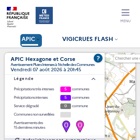
MENU
APIC
VIGICRUES FLASH
?
APIC Hexagone et Corse
Avertissement Pluies Intenses à l'échelle des Communes
Vendredi 07 août 2026 à 20h45
Légende
Précipitations très intenses
5
communes
Précipitations intenses
5
communes
Service dégradé
0
commune
Communes non surveillées
Avertissements des
0
0
15 dernières minutes