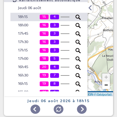
Rafraîchissement automatique
Jeudi 06 août
15
4
18h15
16
3
18h00
16
3
17h45
16
3
17h30
16
3
17h15
18
5
17h00
20
4
16h45
19
7
16h30
+
19
8
16h15
−
21
6
16h00
Leaflet
|
©
IGN-F/Géoportail
22
6
15h45
Jeudi 06 août 2026 à 18h15
22
7
15h30
17
11