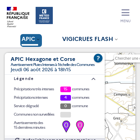
MENU
APIC
VIGICRUES FLASH
?
APIC Hexagone et Corse
Avertissement Pluies Intenses à l'échelle des Communes
Jeudi 06 août 2026 à 18h15
Légende
Précipitations très intenses
15
communes
Précipitations intenses
4
communes
Service dégradé
0
commune
Communes non surveillées
Avertissements des
0
0
15 dernières minutes