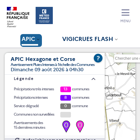
MENU
APIC
VIGICRUES FLASH
?
APIC Hexagone et Corse
Avertissement Pluies Intenses à l'échelle des Communes
Dimanche 09 août 2026 à 04h30
Légende
Précipitations très intenses
13
communes
Précipitations intenses
8
communes
Service dégradé
0
commune
Communes non surveillées
Avertissements des
0
0
15 dernières minutes