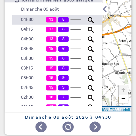
Rafraîchissement automatique
Dimanche 09 août
13
8
04h30
13
8
04h15
13
8
04h00
15
6
03h45
15
6
03h30
15
8
03h15
15
9
03h00
15
9
02h45
+
18
7
02h30
−
19
7
02h15
Leaflet
|
©
IGN-F/Géoportail
19
9
02h00
Dimanche 09 août 2026 à 04h30
20
11
01h45
21
13