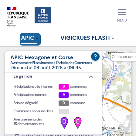
MENU
APIC
VIGICRUES FLASH
?
APIC Hexagone et Corse
Avertissement Pluies Intenses à l'échelle des Communes
Dimanche 09 août 2026 à 09h45
Légende
Précipitations très intenses
9
communes
Précipitations intenses
9
communes
Service dégradé
0
commune
Communes non surveillées
Avertissements des
0
0
15 dernières minutes