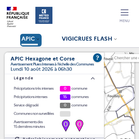
MENU
APIC
VIGICRUES FLASH
?
APIC Hexagone et Corse
Avertissement Pluies Intenses à l'échelle des Communes
Lundi 10 août 2026 à 06h30
Légende
Précipitations très intenses
0
commune
Précipitations intenses
15
communes
Service dégradé
0
commune
Communes non surveillées
Avertissements des
0
0
15 dernières minutes