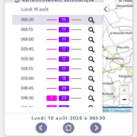
Rafraîchissement automatique
Lundi 10 août
15
06h30
17
06h15
17
06h00
17
05h45
17
05h30
17
05h15
18
05h00
20
04h45
+
1
23
04h30
−
1
23
04h15
Leaflet
|
©
IGN-F/Géoportail
2
26
04h00
Lundi 10 août 2026 à 06h30
4
24
03h45
8
23