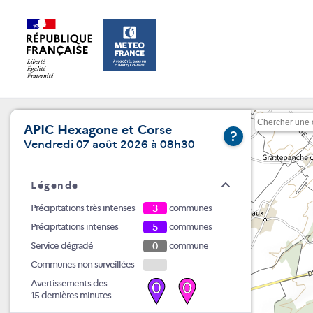
APIC Hexagone et Corse
?
Vendredi 07 août 2026 à 08h30
Légende
Précipitations très intenses
3
communes
Précipitations intenses
5
communes
Service dégradé
0
commune
Communes non surveillées
Avertissements des
0
0
15 dernières minutes