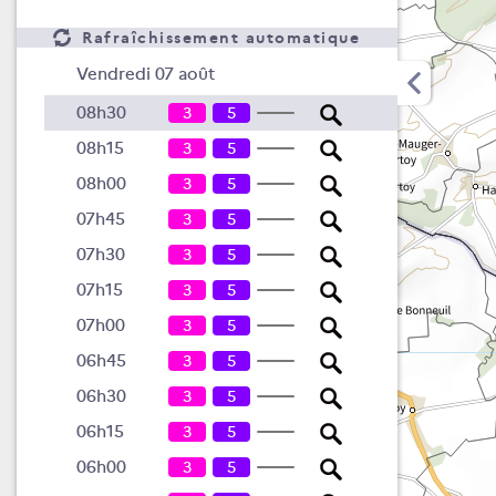
Rafraîchissement automatique
Vendredi 07 août
08h30
3
5
08h15
3
5
08h00
3
5
07h45
3
5
07h30
3
5
07h15
3
5
07h00
3
5
06h45
3
5
06h30
3
5
06h15
3
5
06h00
3
5