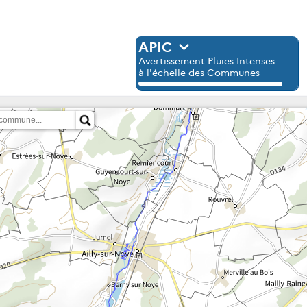
APIC
Avertissement Pluies Intenses
à l'échelle des Communes