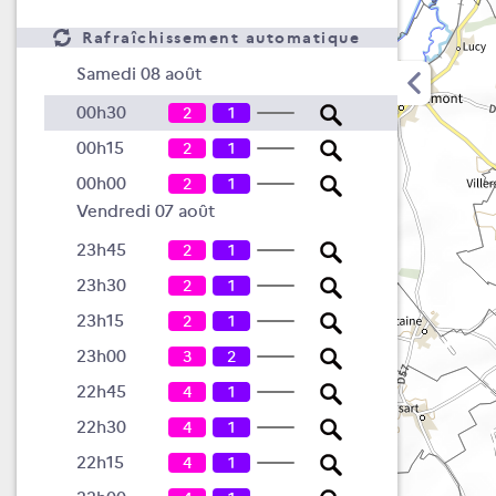
Rafraîchissement automatique
Samedi 08 août
00h30
2
1
00h15
2
1
00h00
2
1
Vendredi 07 août
23h45
2
1
23h30
2
1
23h15
2
1
23h00
3
2
22h45
4
1
22h30
4
1
22h15
4
1