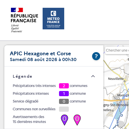
APIC Hexagone et Corse
?
Samedi 08 août 2026 à 00h30
Légende
Précipitations très intenses
2
communes
Précipitations intenses
1
commune
Service dégradé
0
commune
Communes non surveillées
Avertissements des
0
0
15 dernières minutes