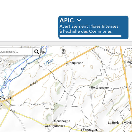
APIC
Avertissement Pluies Intenses
à l'échelle des Communes