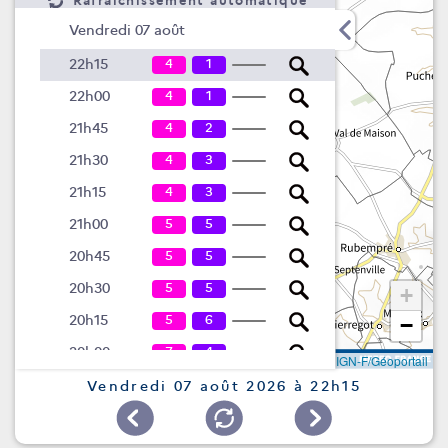
Rafraîchissement automatique
Vendredi 07 août
4
1
22h15
4
1
22h00
4
2
21h45
4
3
21h30
4
3
21h15
5
5
21h00
5
5
20h45
5
5
20h30
+
5
6
20h15
−
7
4
20h00
Leaflet
|
©
IGN-F/Géoportail
8
3
19h45
Vendredi 07 août 2026 à 22h15
8
3
19h30
8
3