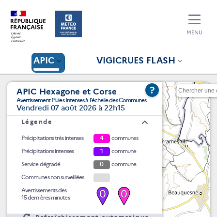
MENU
APIC
VIGICRUES FLASH
?
APIC Hexagone et Corse
Avertissement Pluies Intenses à l'échelle des Communes
Vendredi 07 août 2026 à 22h15
Légende
Précipitations très intenses
4
communes
Précipitations intenses
1
commune
Service dégradé
0
commune
Communes non surveillées
Avertissements des
0
0
15 dernières minutes