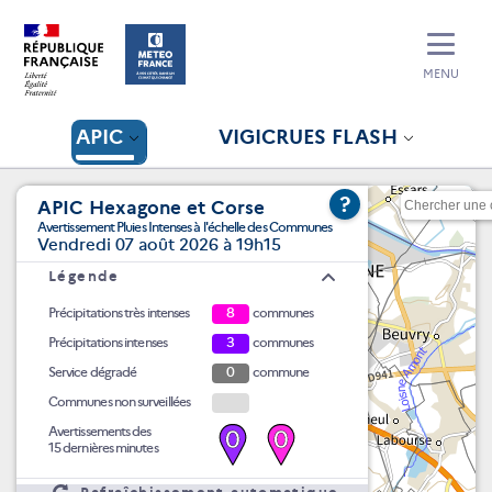
MENU
APIC
VIGICRUES FLASH
?
APIC Hexagone et Corse
Avertissement Pluies Intenses à l'échelle des Communes
Vendredi 07 août 2026 à 19h15
Légende
Précipitations très intenses
8
communes
Précipitations intenses
3
communes
Service dégradé
0
commune
Communes non surveillées
Avertissements des
0
0
15 dernières minutes