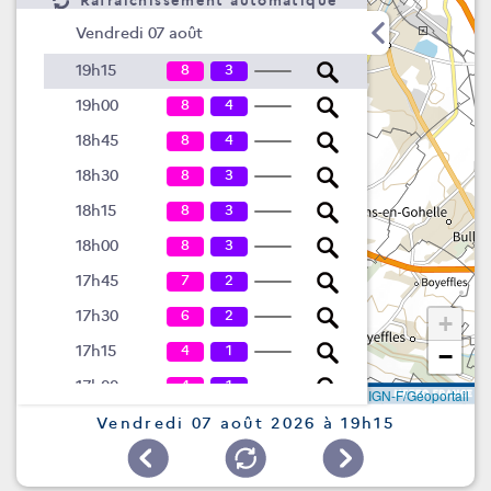
Rafraîchissement automatique
Vendredi 07 août
8
3
19h15
8
4
19h00
8
4
18h45
8
3
18h30
8
3
18h15
8
3
18h00
7
2
17h45
6
2
17h30
+
4
1
17h15
−
4
1
17h00
Leaflet
|
©
IGN-F/Géoportail
4
16h45
Vendredi 07 août 2026 à 19h15
4
16h30
3
2