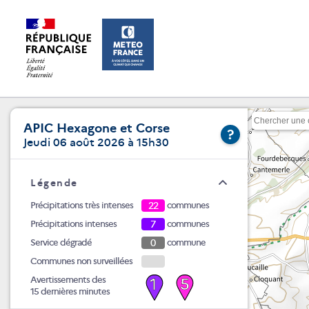
APIC Hexagone et Corse
?
Jeudi 06 août 2026 à 15h30
Légende
Précipitations très intenses
22
communes
Précipitations intenses
7
communes
Service dégradé
0
commune
Communes non surveillées
Avertissements des
1
5
15 dernières minutes