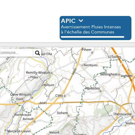
APIC
Avertissement Pluies Intenses
à l'échelle des Communes