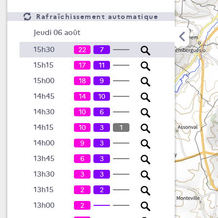
Rafraîchissement automatique
Jeudi 06 août
15h30
22
7
15h15
17
11
15h00
18
9
14h45
14
10
14h30
10
6
14h15
10
3
1
14h00
9
3
13h45
6
3
13h30
3
3
13h15
2
2
13h00
2