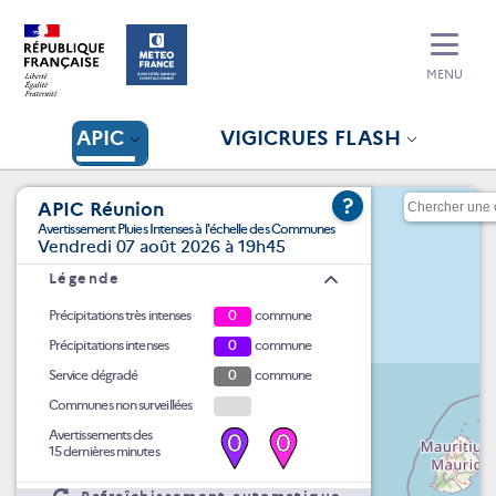
MENU
APIC
VIGICRUES FLASH
?
APIC Réunion
Avertissement Pluies Intenses à l'échelle des Communes
Vendredi 07 août 2026 à 19h45
Légende
Précipitations très intenses
0
commune
Précipitations intenses
0
commune
Service dégradé
0
commune
Communes non surveillées
Avertissements des
0
0
15 dernières minutes